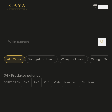
Alle Weine
Weingut Kir-Yianni
Weingut Skouras
Weingut Gerov
347
Produkte gefunden
SORTIEREN:
A–Z
Z–A
€ ↑
€ ↓
Neu→Alt
Alt→Neu
2020
ROTWEIN
Agios Chronos 2020 — Avantis