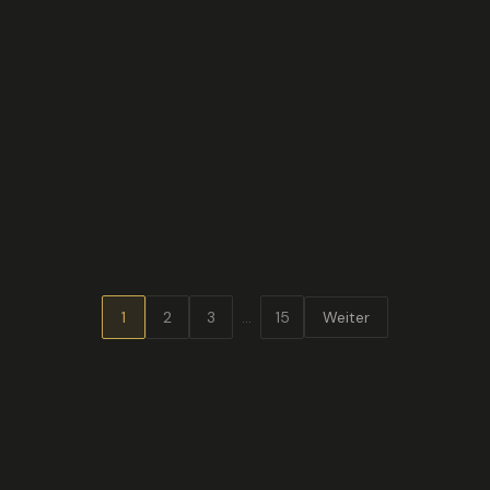
Kalamata Oliven, entsteint (Sparta Gourmet)
6,30 €
8,40
€
/ Liter
·
inkl. 7% MwSt., zzgl.
Versandkosten
Art.-Nr.
DELI-OLIVEN-KAL-ENT
IN DEN WARENKORB
1
2
3
...
15
Weiter