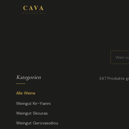
Kategorien
347
Produkte g
Alle Weine
Weingut Kir-Yianni
ROTWEIN
2020
Agios Chr
Weingut Skouras
Syrah
·
14,0 % vol
Weingut Gerovassiliou
23,90 €