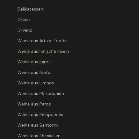
7,30 €
Delikatessen
9,73
€
/ Liter
·
in
Versandkosten
Oliven
Art.-Nr.
DELI-8
Olivenöl
A
Weine aus Attika-Euböa
Weine aus Ionische Inseln
Weine aus Ipiros
Grüne Oliv
Weine aus Kreta
(Sparta G
Weine aus Limnos
5,00 €
Weine aus Makedonien
6,67
€
/ Liter
·
in
Versandkosten
Weine aus Paros
Art.-Nr.
DELI-O
Weine aus Peloponnes
IN 
Weine aus Santorini
Weine aus Thessalien