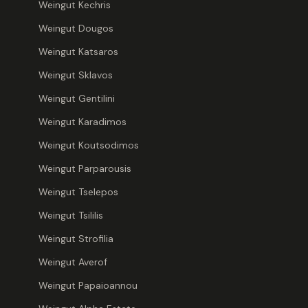
Weingut Kechris
Firiki (gr.
Weingut Dougos
Sirup
Weingut Katsaros
7,80 €
Weingut Sklavos
10,40
€
/ Liter
·
in
Versandkosten
Weingut Gentilini
Art.-Nr.
DELI-8
Weingut Karadimos
A
Weingut Koutsodimos
Weingut Parparousis
Weingut Tselepos
Fruchtauf
Weingut Tsililis
(ohne Kons
Weingut Strofilia
kontr. bio
7,00 €
Weingut Averof
9,33
€
/ Liter
·
in
Versandkosten
Weingut Papaioannou
Art.-Nr.
DELI-8