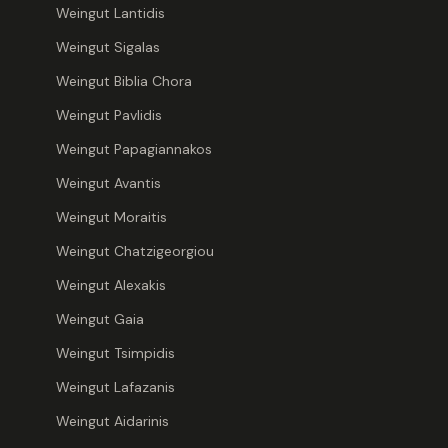
Weingut Lantidis
31,87
€
/ Liter
·
in
Versandkosten
Weingut Sigalas
Art.-Nr.
SW1009
Weingut Biblia Chora
IN 
Weingut Pavlidis
Weingut Papagiannakos
Weingut Avantis
Blütenhon
Weingut Moraitis
(Ανθέων &
Weingut Chatzigeorgiou
Blossom 
7,30 €
Weingut Alexakis
9,73
€
/ Liter
·
in
Versandkosten
Weingut Gaia
Art.-Nr.
DELI-8
Weingut Tsimpidis
A
Weingut Lafazanis
Weingut Aidarinis