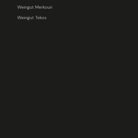
Weingut Merkouri
Weingut Tekos
HOLOMON
(Ρίγανη /
4,90 €
6,53
€
/ Liter
·
in
Versandkosten
Art.-Nr.
DELI-8
A