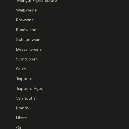
Weingut Alpha Estate
A
Weißweine
Rotweine
Roséweine
Fruchtaufs
Schaumweine
7,00 €
Dessertweine
9,33
€
/ Liter
·
in
Versandkosten
Spirituosen
Art.-Nr.
DELI-KA
Ouzo
IN 
Tsipouro
Tsipouro Aged
Vermouth
Brandy
Griechisc
Liköre
(Μέλι ελά
Gin