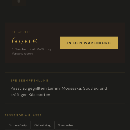
SET-PREIS
60,00 €
IN DEN WARENKORB
3
Flaschen · inkl. MwSt., zzgl.
Versandkosten
SPEISEEMPFEHLUNG
Passt zu gegrilltem Lamm, Moussaka, Souvlaki und
kräftigen Käsesorten.
PASSENDE ANLÄSSE
Dinner-Party
Geburtstag
Sommerfest