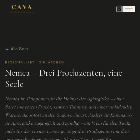
← Alle Sets
REGIONAL-SET
·
3
FLASCHEN
Nemea – Drei Produzenten, eine
Seele
Nemea im Peloponnes ist die Heimat des Agiorgitiko – einer
Sorte mit rotem Frucht, sanften Tanninen und einer einladenden
Wärme, die sofort an den Süden erinnert. Anders als Xinomavro
ist Agiorgitiko zugänglich und gesellig – ein Wein für den Tisch,
nicht für die Vitrine. Dieses 3er zeigt drei Produzenten mit drei
sehr verschiedenen Ansätzen: Skouras Gran Cuvée für